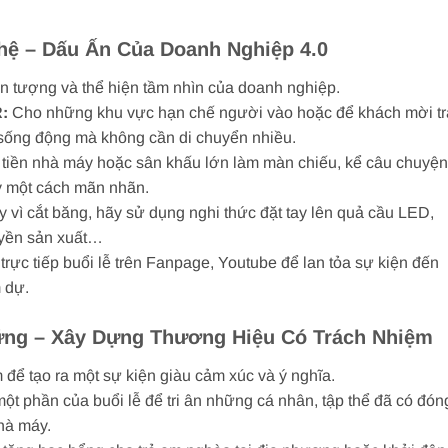
hệ – Dấu Ấn Của Doanh Nghiệp 4.0
ấn tượng và thể hiện tầm nhìn của doanh nghiệp.
:
Cho những khu vực hạn chế người vào hoặc để khách mời tr
 sống động mà không cần di chuyển nhiều.
tiền nhà máy hoặc sân khấu lớn làm màn chiếu, kể câu chuyện
ty một cách mãn nhãn.
 vì cắt băng, hãy sử dụng nghi thức đặt tay lên quả cầu LED,
uyền sản xuất…
trực tiếp buổi lễ trên Fanpage, Youtube để lan tỏa sự kiện đến
 dự.
ững – Xây Dựng Thương Hiệu Có Trách Nhiệm
để tạo ra một sự kiện giàu cảm xúc và ý nghĩa.
t phần của buổi lễ để tri ân những cá nhân, tập thể đã có đón
hà máy.