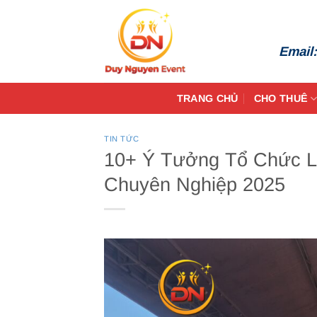
Bỏ
qua
nội
Email
dung
TRANG CHỦ
CHO THUÊ
TIN TỨC
10+ Ý Tưởng Tổ Chức 
Chuyên Nghiệp 2025