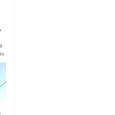
à
g.
ên.