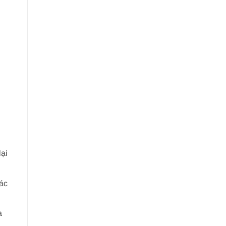
lại
ác
a