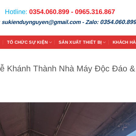
Hotline:
0354.060.899 - 0965.316.867
0354.060.89
: sukienduynguyen@gmail.com - Zalo:
TỔ CHỨC SỰ KIỆN
SẢN XUẤT THIẾT BỊ
KHÁCH H
Lễ Khánh Thành Nhà Máy Độc Đáo &