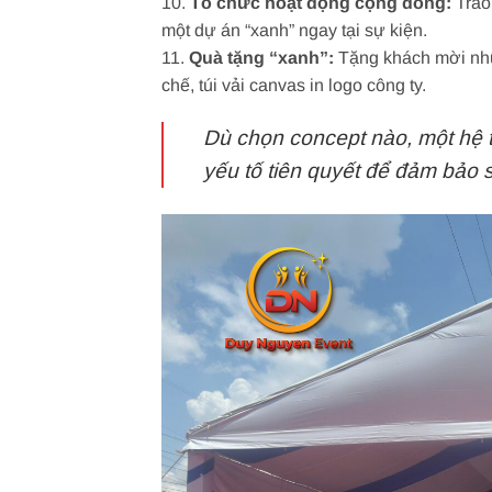
10.
Tổ chức hoạt động cộng đồng:
Trao
một dự án “xanh” ngay tại sự kiện.
11.
Quà tặng “xanh”:
Tặng khách mời nhữn
chế, túi vải canvas in logo công ty.
Dù chọn concept nào, một hệ
yếu tố tiên quyết để đảm bảo sự