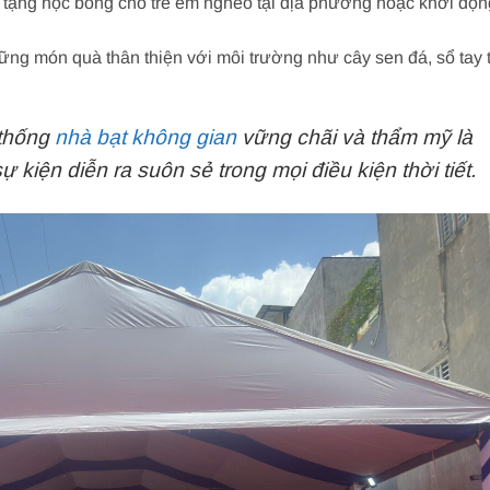
 tặng học bổng cho trẻ em nghèo tại địa phương hoặc khởi độn
g món quà thân thiện với môi trường như cây sen đá, sổ tay t
 thống
nhà bạt không gian
vững chãi và thẩm mỹ là
 kiện diễn ra suôn sẻ trong mọi điều kiện thời tiết.