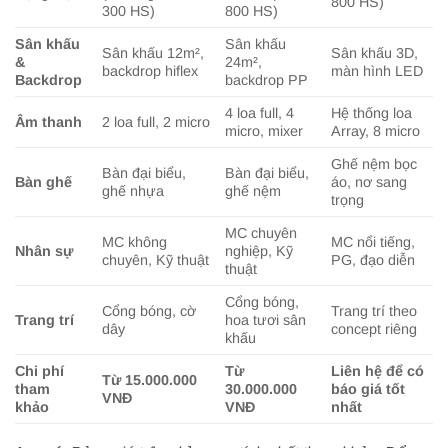
800 HS)
300 HS)
800 HS)
Sân khấu
Sân khấu
Sân khấu 12m²,
Sân khấu 3D,
&
24m²,
backdrop hiflex
màn hình LED
Backdrop
backdrop PP
4 loa full, 4
Hệ thống loa
Âm thanh
2 loa full, 2 micro
micro, mixer
Array, 8 micro
Ghế nệm bọc
Bàn đại biểu,
Bàn đại biểu,
Bàn ghế
áo, nơ sang
ghế nhựa
ghế nệm
trọng
MC chuyên
MC không
MC nổi tiếng,
Nhân sự
nghiệp, Kỹ
chuyên, Kỹ thuật
PG, đạo diễn
thuật
Cổng bóng,
Cổng bóng, cờ
Trang trí theo
Trang trí
hoa tươi sân
dây
concept riêng
khấu
Chi phí
Từ
Liên hệ để có
Từ 15.000.000
tham
30.000.000
báo giá tốt
VNĐ
khảo
VNĐ
nhất