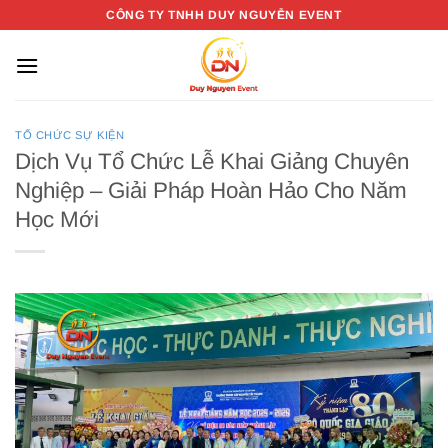
Bỏ
CÔNG TY TNHH DUY NGUYỄN EVENT
qua
nội
dung
TỔ CHỨC SỰ KIỆN
Dịch Vụ Tổ Chức Lễ Khai Giảng Chuyên
Nghiệp – Giải Pháp Hoàn Hảo Cho Năm
Học Mới