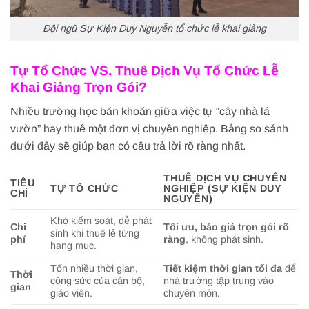
Đội ngũ Sự Kiện Duy Nguyễn tổ chức lễ khai giảng
Tự Tổ Chức VS. Thuê Dịch Vụ Tổ Chức Lễ
Khai Giảng Trọn Gói?
Nhiều trường học băn khoăn giữa việc tự “cây nhà lá
vườn” hay thuê một đơn vị chuyên nghiệp. Bảng so sánh
dưới đây sẽ giúp bạn có câu trả lời rõ ràng nhất.
THUÊ DỊCH VỤ CHUYÊN
TIÊU
TỰ TỔ CHỨC
NGHIỆP (SỰ KIỆN DUY
CHÍ
NGUYỄN)
Khó kiểm soát, dễ phát
Chi
Tối ưu, báo giá trọn gói rõ
sinh khi thuê lẻ từng
phí
ràng
, không phát sinh.
hạng mục.
Tốn nhiều thời gian,
Tiết kiệm thời gian tối đa
để
Thời
công sức của cán bộ,
nhà trường tập trung vào
gian
giáo viên.
chuyên môn.