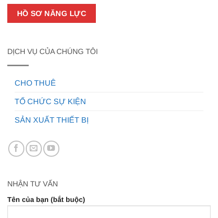
HỒ SƠ NĂNG LỰC
DỊCH VỤ CỦA CHÚNG TÔI
CHO THUÊ
TỔ CHỨC SỰ KIỆN
SẢN XUẤT THIẾT BỊ
NHẬN TƯ VẤN
Tên của bạn (bắt buộc)