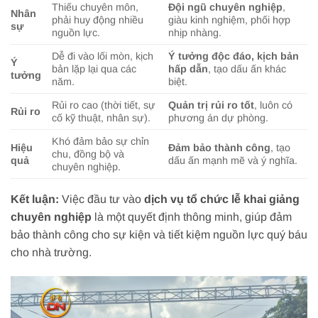
Thiếu chuyên môn,
Đội ngũ chuyên nghiệp
,
Nhân
phải huy động nhiều
giàu kinh nghiệm, phối hợp
sự
nguồn lực.
nhịp nhàng.
Dễ đi vào lối mòn, kịch
Ý tưởng độc đáo, kịch bản
Ý
bản lặp lại qua các
hấp dẫn
, tạo dấu ấn khác
tưởng
năm.
biệt.
Rủi ro cao (thời tiết, sự
Quản trị rủi ro tốt
, luôn có
Rủi ro
cố kỹ thuật, nhân sự).
phương án dự phòng.
Khó đảm bảo sự chỉn
Hiệu
Đảm bảo thành công
, tạo
chu, đồng bộ và
quả
dấu ấn mạnh mẽ và ý nghĩa.
chuyên nghiệp.
Kết luận:
Việc đầu tư vào
dịch vụ tổ chức lễ khai giảng
chuyên nghiệp
là một quyết định thông minh, giúp đảm
bảo thành công cho sự kiện và tiết kiệm nguồn lực quý báu
cho nhà trường.