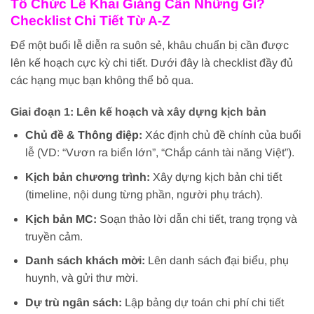
Tổ Chức Lễ Khai Giảng Cần Những Gì?
Checklist Chi Tiết Từ A-Z
Để một buổi lễ diễn ra suôn sẻ, khâu chuẩn bị cần được
lên kế hoạch cực kỳ chi tiết. Dưới đây là checklist đầy đủ
các hạng mục bạn không thể bỏ qua.
Giai đoạn 1: Lên kế hoạch và xây dựng kịch bản
Chủ đề & Thông điệp:
Xác định chủ đề chính của buổi
lễ (VD: “Vươn ra biển lớn”, “Chắp cánh tài năng Việt”).
Kịch bản chương trình:
Xây dựng kịch bản chi tiết
(timeline, nội dung từng phần, người phụ trách).
Kịch bản MC:
Soạn thảo lời dẫn chi tiết, trang trọng và
truyền cảm.
Danh sách khách mời:
Lên danh sách đại biểu, phụ
huynh, và gửi thư mời.
Dự trù ngân sách:
Lập bảng dự toán chi phí chi tiết