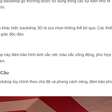
ng backdrop gỗ thường được sử dụng trong các sự kiện như lễ
rời.
khác biệt, backdrop 3D là lựa chọn không thể bỏ qua. Các thiế
 giác độc đáo.
drop này đảm bảo hình ảnh sắc nét, màu sắc sống động, phù hợp
ãm.
 Cầu
ackdrop tùy chỉnh theo chủ đề và phong cách riêng, đảm bảo ph
.