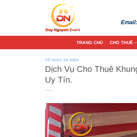
Bỏ
qua
nội
Email
dung
TRANG CHỦ
CHO THUÊ
TỔ CHỨC SỰ KIỆN
Dịch Vụ Cho Thuê Khun
Uy Tín.