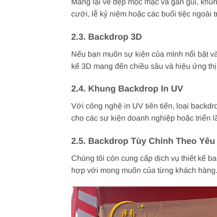
Mang lại vẻ đẹp mộc mạc và gần gũi, khu
cưới, lễ kỷ niệm hoặc các buổi tiệc ngoài t
2.3. Backdrop 3D
Nếu bạn muốn sự kiện của mình nổi bật và 
kế 3D mang đến chiều sâu và hiệu ứng thị
2.4. Khung Backdrop In UV
Với công nghệ in UV tiên tiến, loại back
cho các sự kiện doanh nghiệp hoặc triển l
2.5. Backdrop Tùy Chỉnh Theo Yêu
Chúng tôi còn cung cấp dịch vụ thiết kế b
hợp với mong muốn của từng khách hàng