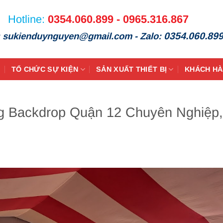
Hotline:
0354.060.899 - 0965.316.867
0354.060.89
: sukienduynguyen@gmail.com - Zalo:
TỔ CHỨC SỰ KIỆN
SẢN XUẤT THIẾT BỊ
KHÁCH H
g Backdrop Quận 12 Chuyên Nghiệp,