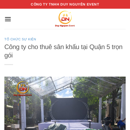
Bỏ
CÔNG TY TNHH DUY NGUYỄN EVENT
qua
nội
dung
TỔ CHỨC SỰ KIỆN
Công ty cho thuê sân khấu tại Quận 5 trọn
gói