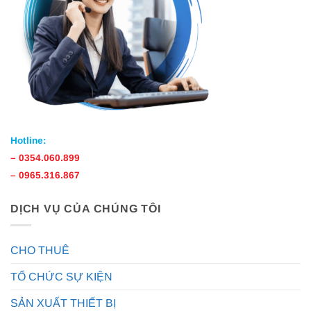
Hotline:
–
0354.060.899
–
0965.316.867
DỊCH VỤ CỦA CHÚNG TÔI
CHO THUÊ
TỔ CHỨC SỰ KIỆN
SẢN XUẤT THIẾT BỊ