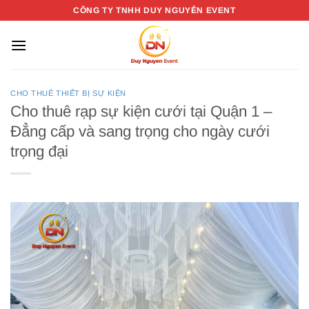
Bỏ
CÔNG TY TNHH DUY NGUYỄN EVENT
qua
nội
dung
CHO THUÊ THIẾT BỊ SỰ KIỆN
Cho thuê rạp sự kiện cưới tại Quận 1 –
Đẳng cấp và sang trọng cho ngày cưới
trọng đại