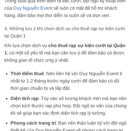
Trong suốt quá trình diễn ra tiệc cưới, đội ngũ kỹ thuật viên
của
Duy Nguyễn Event
sẽ luôn có mặt để hỗ trợ khách
hàng, đảm bảo mọi thứ diễn ra suôn sẻ và trọn vẹn.
4. Những lưu ý khi chọn dịch vụ cho thuê rạp sự kiện cưới
tại Quận 1
Khi lựa chọn dịch vụ
cho thuê rạp sự kiện cưới tại Quận
1
, có một số yếu tố mà bạn cần lưu ý để đảm bảo có được
không gian tổ chức ưng ý nhất:
Thời điểm thuê
: Nên liên hệ với Duy Nguyễn Event ít
nhất từ 1-2 tháng trước ngày cưới để đảm bảo có đủ
thời gian chuẩn bị và lắp đặt.
Diện tích rạp
: Tùy vào số lượng khách mời mà bạn nên
chọn kích thước rạp phù hợp. Đội ngũ tư vấn của chúng
tôi sẽ giúp bạn xác định diện tích rạp lý tưởng.
Phong cách trang trí
: Bạn nên thảo luận kỹ với đội ngũ
thiết kế của Duy Nguyễn Event về phong cách trang trí