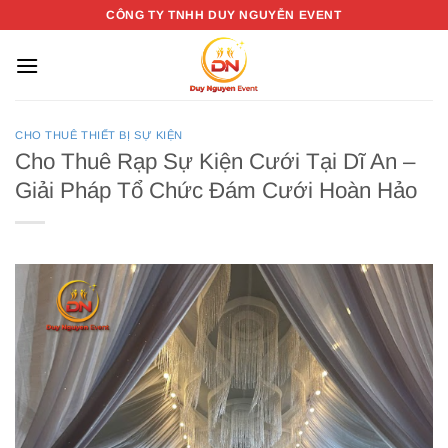
Bỏ
CÔNG TY TNHH DUY NGUYỄN EVENT
qua
nội
dung
CHO THUÊ THIẾT BỊ SỰ KIỆN
Cho Thuê Rạp Sự Kiện Cưới Tại Dĩ An –
Giải Pháp Tổ Chức Đám Cưới Hoàn Hảo