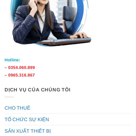
Hotline:
–
0354.060.899
–
0965.316.867
DỊCH VỤ CỦA CHÚNG TÔI
CHO THUÊ
TỔ CHỨC SỰ KIỆN
SẢN XUẤT THIẾT BỊ