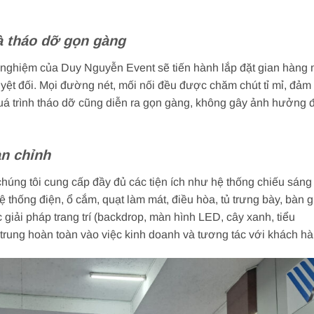
à tháo dỡ gọn gàng
h nghiệm của Duy Nguyễn Event sẽ tiến hành lắp đặt gian hàng 
yệt đối. Mọi đường nét, mối nối đều được chăm chút tỉ mỉ, đảm
quá trình tháo dỡ cũng diễn ra gọn gàng, không gây ảnh hưởng 
àn chỉnh
chúng tôi cung cấp đầy đủ các tiện ích như hệ thống chiếu sáng
hệ thống điện, ổ cắm, quạt làm mát, điều hòa, tủ trưng bày, bàn 
ác giải pháp trang trí (backdrop, màn hình LED, cây xanh, tiểu
trung hoàn toàn vào việc kinh doanh và tương tác với khách hà