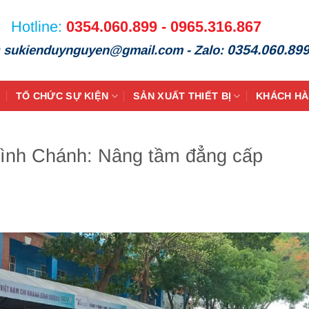
Hotline:
0354.060.899 - 0965.316.867
0354.060.89
: sukienduynguyen@gmail.com - Zalo:
TỔ CHỨC SỰ KIỆN
SẢN XUẤT THIẾT BỊ
KHÁCH H
 Bình Chánh: Nâng tầm đẳng cấp