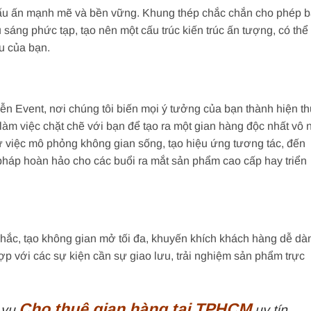
u ấn mạnh mẽ và bền vững. Khung thép chắc chắn cho phép 
sáng phức tạp, tạo nên một cấu trúc kiến trúc ấn tượng, có thể 
u của bạn.
n Event, nơi chúng tôi biến mọi ý tưởng của bạn thành hiện th
 làm việc chặt chẽ với bạn để tạo ra một gian hàng độc nhất vô n
ừ việc mô phỏng không gian sống, tạo hiệu ứng tương tác, đến
i pháp hoàn hảo cho các buổi ra mắt sản phẩm cao cấp hay triển
 nhắc, tạo không gian mở tối đa, khuyến khích khách hàng dễ dà
hợp với các sự kiện cần sự giao lưu, trải nghiệm sản phẩm trực
Cho thuê gian hàng tại TPHCM
 vụ
uy tín