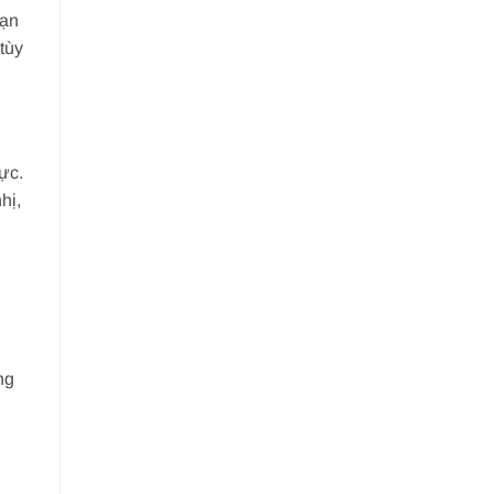
bạn
tùy
ực.
hị,
ng