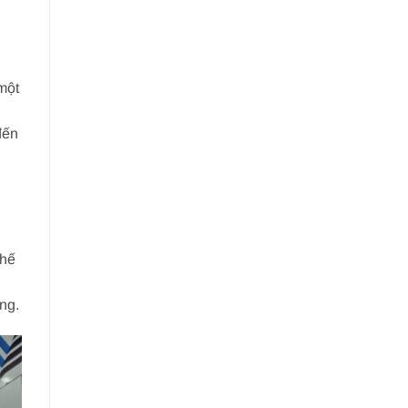
một
đến
ghế
ng.