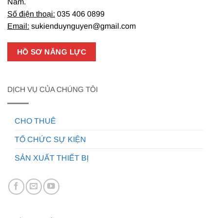
Nam.
Số điện thoại:
035 406 0899
Email:
sukienduynguyen@gmail.com
HỒ SƠ NĂNG LỰC
DỊCH VỤ CỦA CHÚNG TÔI
CHO THUÊ
TỔ CHỨC SỰ KIỆN
SẢN XUẤT THIẾT BỊ