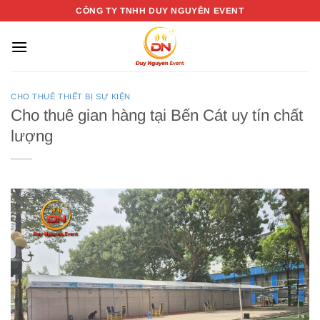
Bỏ
CÔNG TY TNHH DUY NGUYỄN EVENT
qua
nội
dung
CHO THUÊ THIẾT BỊ SỰ KIỆN
Cho thuê gian hàng tại Bến Cát uy tín chất
lượng