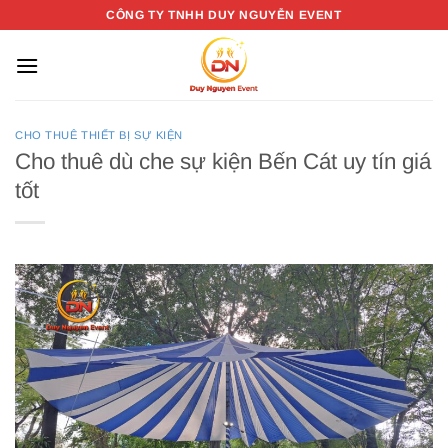
Bỏ
CÔNG TY TNHH DUY NGUYỄN EVENT
qua
nội
dung
CHO THUÊ THIẾT BỊ SỰ KIỆN
Cho thuê dù che sự kiện Bến Cát uy tín giá
tốt