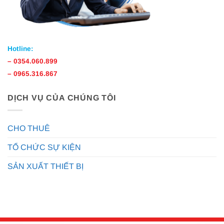
Hotline:
–
0354.060.899
–
0965.316.867
DỊCH VỤ CỦA CHÚNG TÔI
CHO THUÊ
TỔ CHỨC SỰ KIỆN
SẢN XUẤT THIẾT BỊ